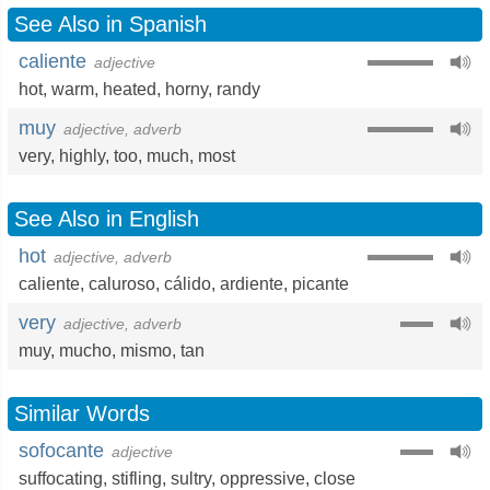
See Also in Spanish
caliente
adjective
hot
,
warm
,
heated
,
horny
,
randy
muy
adjective, adverb
very
,
highly
,
too
,
much
,
most
See Also in English
hot
adjective, adverb
caliente
,
caluroso
,
cálido
,
ardiente
,
picante
very
adjective, adverb
muy
,
mucho
,
mismo
, tan
Similar Words
sofocante
adjective
suffocating
,
stifling
,
sultry
,
oppressive
,
close