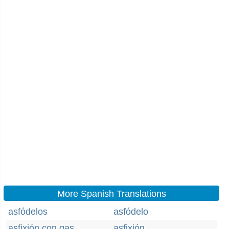
More Spanish Translations
asfódelos
asfódelo
asfixión con gas
asfixión