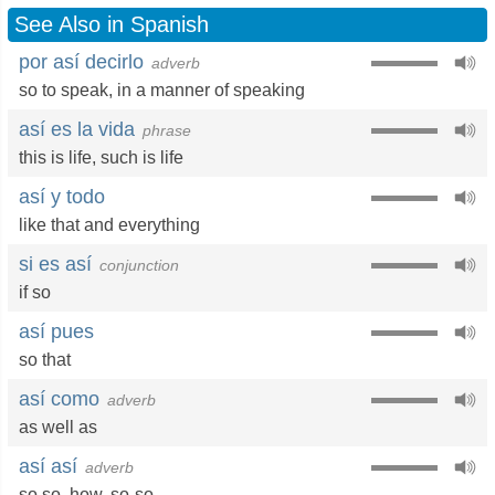
See Also in Spanish
por así decirlo
adverb
so to speak
,
in a manner of speaking
así es la vida
phrase
this is life
,
such is life
así y todo
like that and everything
si es así
conjunction
if so
así pues
so that
así como
adverb
as well as
así así
adverb
so so
,
how
,
so-so