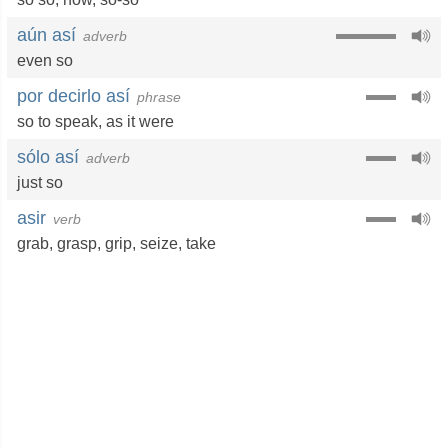
aún así
adverb
even so
por decirlo así
phrase
so to speak
,
as it were
sólo así
adverb
just so
asir
verb
grab
,
grasp
,
grip
,
seize
,
take