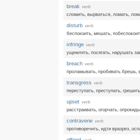
break
verb
сломить
,
вырваться
,
ломать
,
лом
disturb
verb
беспокоить
,
мешать
,
побеспокои
infringe
verb
ущемлять
,
посягать
,
нарушать за
breach
verb
проламывать
,
пробивать брешь
,
transgress
verb
переступать
,
преступать
,
грешит
upset
verb
расстраивать
,
огорчать
,
опрокид
contravene
verb
противоречить
,
идти вразрез
,
осп
offend