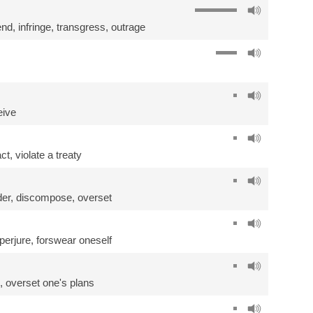
end
,
infringe
,
transgress
,
outrage
eive
act,
violate a treaty
der,
discompose
,
overset
perjure
,
forswear oneself
,
overset one's plans