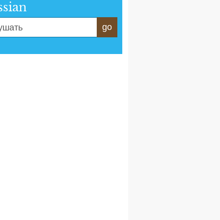
ssian
go