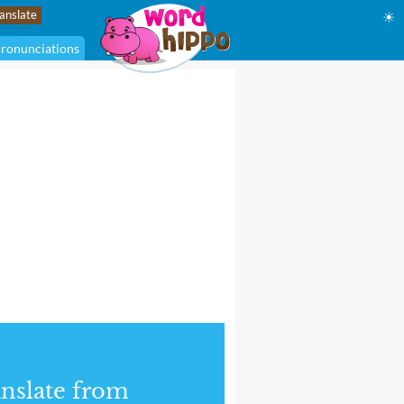
☀
ronunciations
nslate from