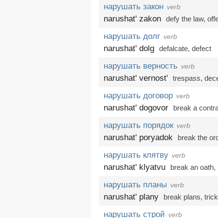
нарушать закон
verb
narushat' zakon
defy the law
,
off
нарушать долг
verb
narushat' dolg
defalcate
,
defect
нарушать верность
verb
narushat' vernost'
trespass
,
dec
нарушать договор
verb
narushat' dogovor
break a contr
нарушать порядок
verb
narushat' poryadok
break the or
нарушать клятву
verb
narushat' klyatvu
break an oath,
нарушать планы
verb
narushat' plany
break plans,
trick
нарушать строй
verb