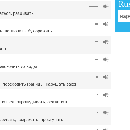
Ru
аться
,
разбивать
ть
,
волновать
,
будоражить
кон
выскочить из воды
ь
,
переходить границы
,
нарушать закон
ываться
,
опрокидывать
,
осаживать
аривать
,
возражать
,
преступать