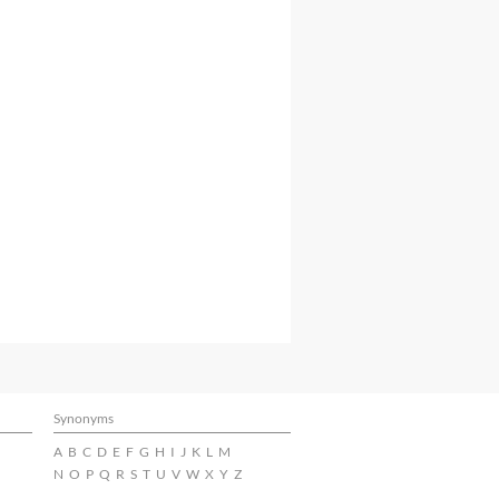
Synonyms
A
B
C
D
E
F
G
H
I
J
K
L
M
N
O
P
Q
R
S
T
U
V
W
X
Y
Z