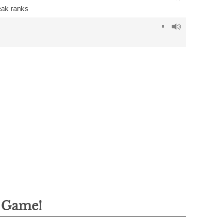
eak ranks
g Game!