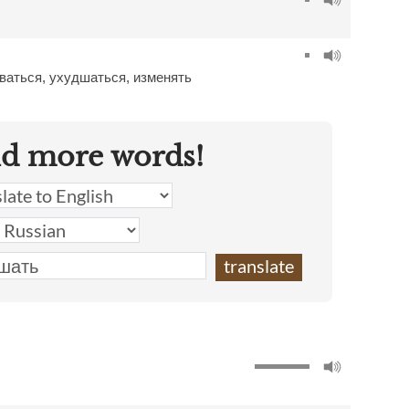
ваться
,
ухудшаться
,
изменять
nd more words!