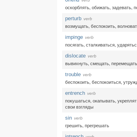
verb
оскорблять
,
обижать
,
задевать
,
п
perturb
verb
возмущать
,
беспокоить
,
волноват
impinge
verb
посягать
,
сталкиваться
,
ударятьс
dislocate
verb
вывихнуть
,
смещать
,
перемещат
trouble
verb
беспокоить
,
беспокоиться
,
утруж
entrench
verb
покушаться
,
окапывать
,
укреплят
свои взгляды
sin
verb
грешить
,
прегрешать
intrench
verb