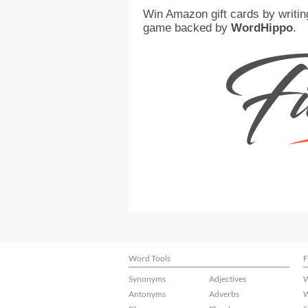
Win Amazon gift cards by writin
game backed by
WordHippo
.
Word Tools
F
Synonyms
Adjectives
W
Antonyms
Adverbs
W