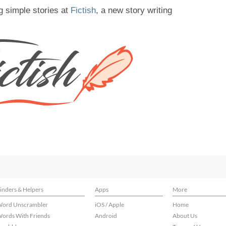
g simple stories at
Fictish
, a new story writing
inders & Helpers
Apps
More
ord Unscrambler
iOS / Apple
Home
ords With Friends
Android
About Us