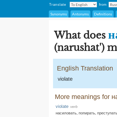
Translate
from
Synonyms
Antonyms
Definitions
н
What does
(narushat') 
English Translation
violate
More meanings for н
violate
verb
насиловать
,
попирать
,
преступат