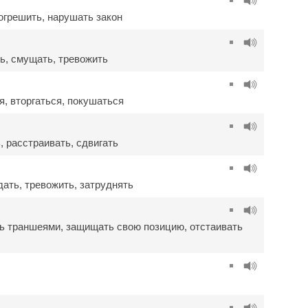
огрешить
,
нарушать закон
ь
,
смущать
,
тревожить
я
,
вторгаться
,
покушаться
ь
,
расстраивать
,
сдвигать
дать
,
тревожить
,
затруднять
ь траншеями
,
защищать свою позицию
,
отстаивать