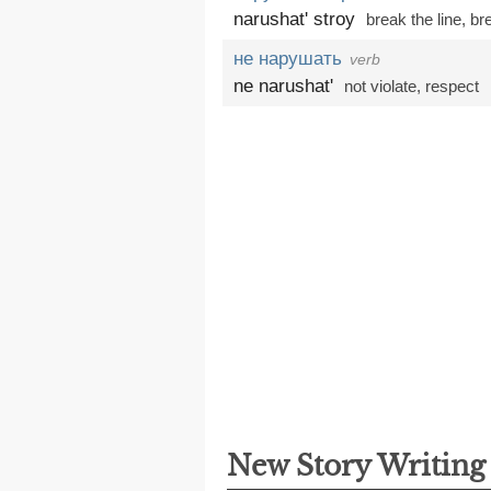
narushat' stroy
break the line,
br
не нарушать
verb
ne narushat'
not violate,
respect
New Story Writin