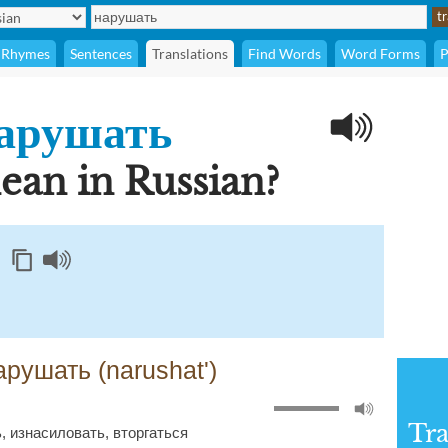
Rhymes
Sentences
Translations
Find Words
Word Forms
P
арушать
mean in Russian?
арушать (narushat')
Tra
ь
,
изнасиловать
,
вторгаться