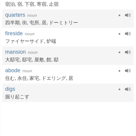
宿泊
,
宿
,
下宿
,
寄宿
,
止宿
quarters
noun
四半期
,
街
,
屯所
,
居
,
ドーミトリー
fireside
noun
ファイヤーサイド,
炉端
mansion
noun
大邸宅
,
邸宅
,
屋敷
,
館
,
邸
abode
noun
住む
,
永住
,
家宅
,
ドエリング
,
居
digs
掘り起こす