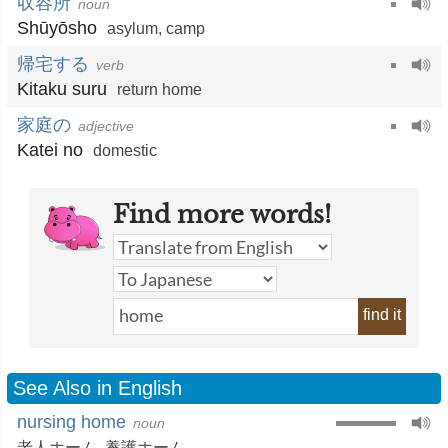
収容所
noun
Shūyōsho
asylum
,
camp
帰宅する
verb
Kitaku suru
return home
家庭の
adjective
Katei no
domestic
Find more words!
find it
See Also in English
nursing home
noun
老人ホーム
,
養護ホーム