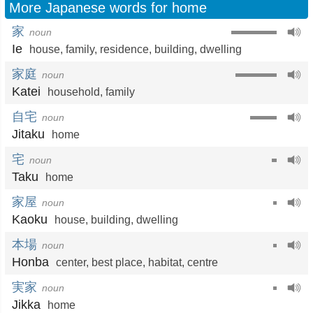
More Japanese words for home
家
noun
Ie
house
,
family
,
residence
,
building
,
dwelling
家庭
noun
Katei
household
,
family
自宅
noun
Jitaku
home
宅
noun
Taku
home
家屋
noun
Kaoku
house
,
building
,
dwelling
本場
noun
Honba
center
,
best place
,
habitat
,
centre
実家
noun
Jikka
home