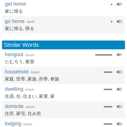
get home
家に帰る
go home
verb
家に帰る
,
帰る
Similar Words
hangout
noun
たむろう
,
巣窟
household
noun
家庭
,
世帯
,
家族
,
所帯
,
眷族
dwelling
noun
住居
,
住
,
住まい
,
家屋
,
家
domicile
noun
住所
,
家宅
,
住み所
lodging
noun