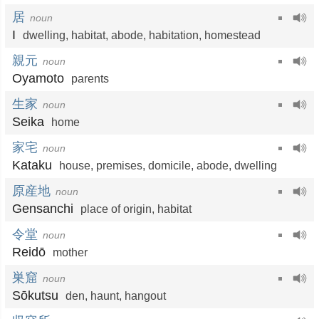
居
noun
I
dwelling
,
habitat
,
abode
,
habitation
,
homestead
親元
noun
Oyamoto
parents
生家
noun
Seika
home
家宅
noun
Kataku
house
,
premises
,
domicile
,
abode
,
dwelling
原産地
noun
Gensanchi
place of origin
,
habitat
令堂
noun
Reidō
mother
巣窟
noun
Sōkutsu
den
,
haunt
,
hangout