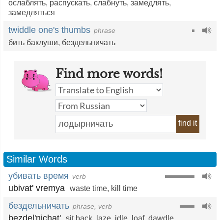
ослаблять
,
распускать
,
слабнуть
,
замедлять
,
замедляться
twiddle one's thumbs
phrase
бить баклуши
,
бездельничать
Find more words!
find it
Similar Words
убивать время
verb
ubivat' vremya
waste time
,
kill time
бездельничать
phrase, verb
bezdel'nichat'
sit back
,
laze
,
idle
,
loaf
,
dawdle