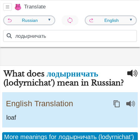
Translate
▼
▼
Russian
English
лодырничать
What does
(lodyrnichat') mean in Russian?
English Translation
loaf
More meanings for лодырничать (lodyrnichat')