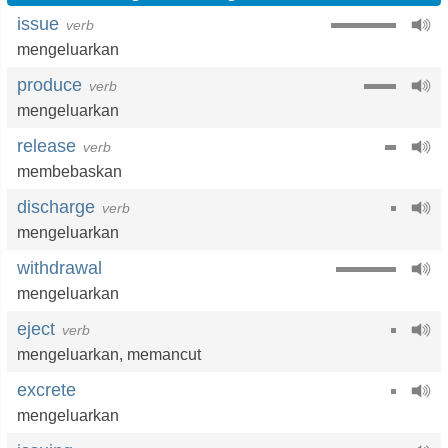
issue
verb
mengeluarkan
produce
verb
mengeluarkan
release
verb
membebaskan
discharge
verb
mengeluarkan
withdrawal
mengeluarkan
eject
verb
mengeluarkan
,
memancut
excrete
mengeluarkan