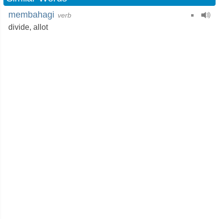
membahagi
verb
divide
,
allot