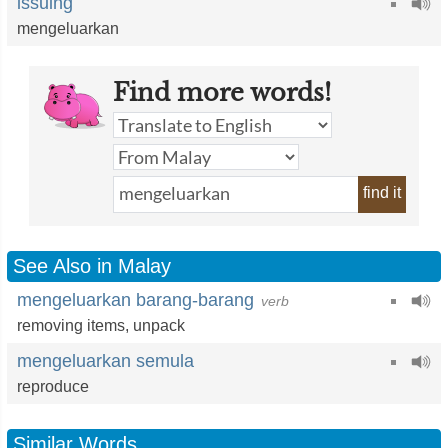
issuing
mengeluarkan
Find more words!
find it
See Also in Malay
mengeluarkan barang-barang
verb
removing items,
unpack
mengeluarkan semula
reproduce
Similar Words