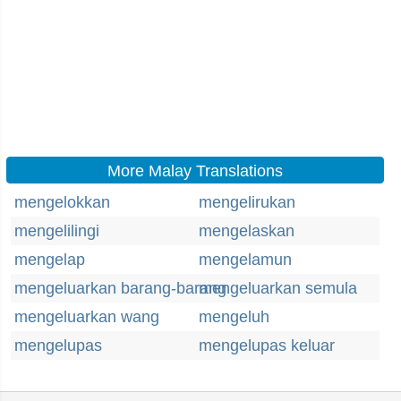
More Malay Translations
mengelokkan
mengelirukan
mengelilingi
mengelaskan
mengelap
mengelamun
mengeluarkan barang-barang
mengeluarkan semula
mengeluarkan wang
mengeluh
mengelupas
mengelupas keluar