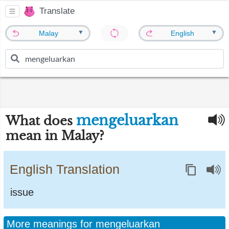
Translate
▼
▼
Malay
English
mengeluarkan
What does
mean in Malay?
English Translation
issue
More meanings for mengeluarkan