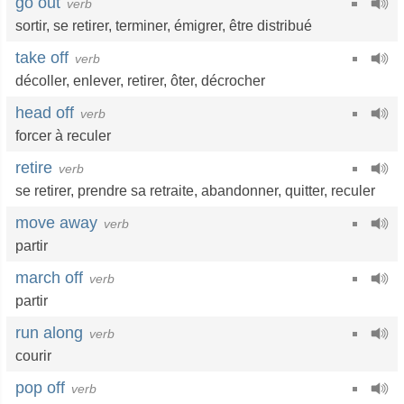
go out
verb
sortir
,
se retirer
,
terminer
,
émigrer
,
être distribué
take off
verb
décoller
,
enlever
,
retirer
,
ôter
,
décrocher
head off
verb
forcer à reculer
retire
verb
se retirer
,
prendre sa retraite
,
abandonner
,
quitter
,
reculer
move away
verb
partir
march off
verb
partir
run along
verb
courir
pop off
verb