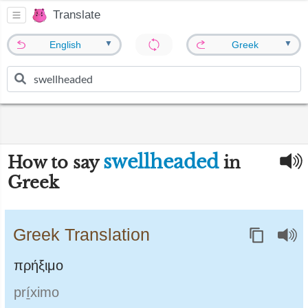
Translate
▼
▼
English
Greek
swellheaded
How to say
in
Greek
Greek Translation
πρήξιμο
prí̱ximo