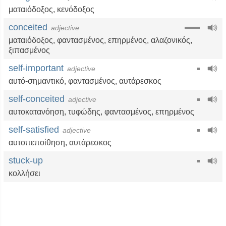
ματαιόδοξος
,
κενόδοξος
conceited
adjective
ματαιόδοξος
,
φαντασμένος
,
επηρμένος
,
αλαζονικός
,
ξιπασμένος
self-important
adjective
αυτό-σημαντικό,
φαντασμένος
,
αυτάρεσκος
self-conceited
adjective
αυτοκατανόηση,
τυφώδης
,
φαντασμένος
,
επηρμένος
self-satisfied
adjective
αυτοπεποίθηση
,
αυτάρεσκος
stuck-up
κολλήσει