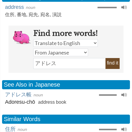
address
noun
住所
,
番地
,
宛先
,
宛名
,
演説
Find more words!
find it
See Also in Japanese
アドレス帳
noun
Adoresu-chō
address book
Similar Words
住所
noun