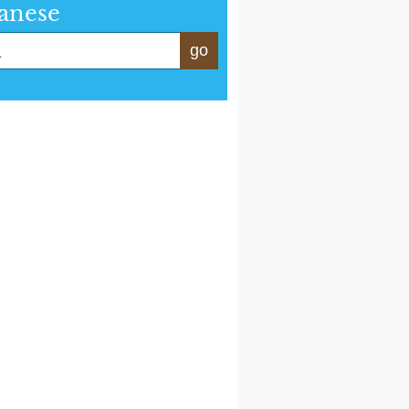
anese
go