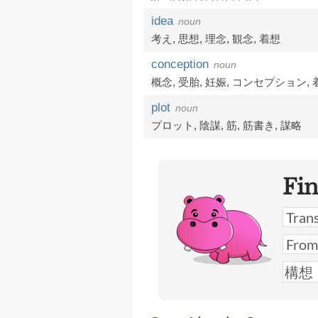
idea
noun
考え
,
思想
,
理念
,
観念
,
着想
conception
noun
概念
,
受胎
,
妊娠
,
コンセプション
,
plot
noun
プロット
,
陰謀
,
筋
,
筋書き
,
謀略
Fi