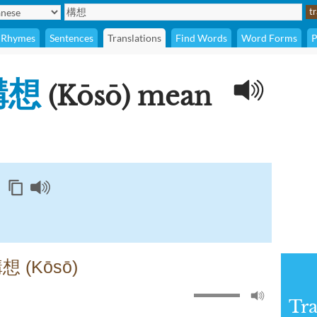
Rhymes
Sentences
Translations
Find Words
Word Forms
P
構想
(Kōsō) mean
構想 (Kōsō)
Tra