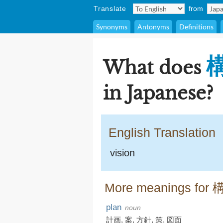
Translate
from
Synonyms
Antonyms
Definitions
What does
in Japanese?
English Translation
vision
More meanings for 
plan
noun
計画
,
案
,
方針
,
策
,
図面