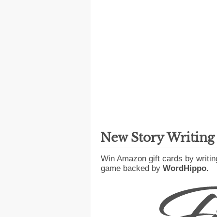
New Story Writin
Win Amazon gift cards by writin
game backed by
WordHippo
.