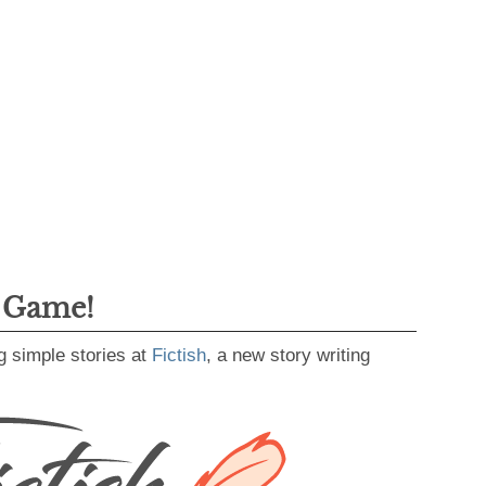
g Game!
g simple stories at
Fictish
, a new story writing