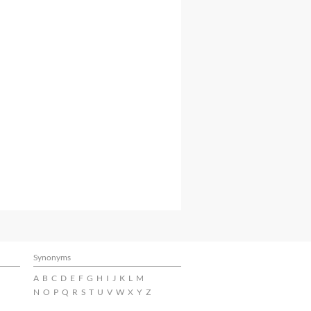
Synonyms
A
B
C
D
E
F
G
H
I
J
K
L
M
N
O
P
Q
R
S
T
U
V
W
X
Y
Z