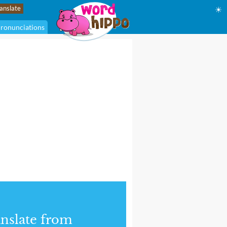
☀
ronunciations
nslate from