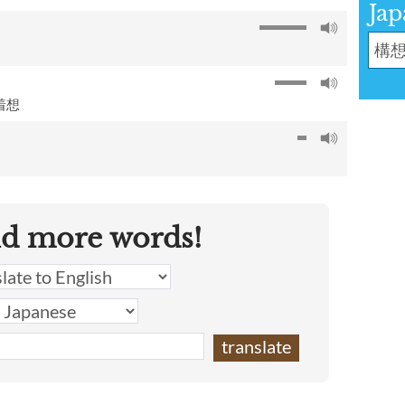
Jap
着想
nd more words!