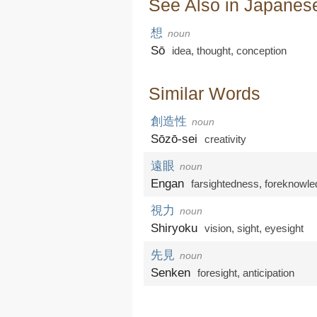
See Also in Japanes
想
noun
Sō
idea
,
thought
,
conception
Similar Words
創造性
noun
Sōzō-sei
creativity
遠眼
noun
Engan
farsightedness
,
foreknowle
視力
noun
Shiryoku
vision
,
sight
,
eyesight
先見
noun
Senken
foresight
,
anticipation