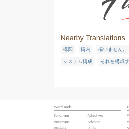
Nearby Translations
構図
構内
構いません。
システム構成
それを構成
Word Tools
F
Synonyms
Adjectives
W
Antonyms
Adverbs
W
Rhymes
Plural
S