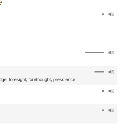
e
dge
,
foresight
,
forethought
,
prescience