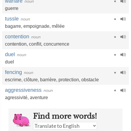
warfare
noun
guerre
tussle
noun
bagarre
,
empoignade
,
mêlée
contention
noun
contention
,
conflit
,
concurrence
duel
noun
duel
fencing
noun
escrime
,
clôture
,
barrière
,
protection
,
obstacle
aggressiveness
noun
agressivité
,
aventure
Find more words!