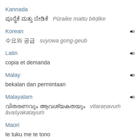
Kannada
ಪೂರೈಕೆ ಮತ್ತು ಬೇಡಿಕೆ
Pūraike mattu bēḍike
Korean
수요와 공급
suyowa gong-geub
Latin
copia et demanda
Malay
bekalan dan permintaan
Malayalam
വിതരണവും ആവശ്യകതയും
vitaraṇavuṁ
āvaśyakatayuṁ
Maori
te tuku me te tono