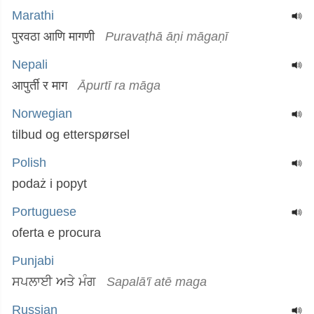
Marathi
पुरवठा आणि मागणी
Puravaṭhā āṇi māgaṇī
Nepali
आपुर्ती र माग
Āpurtī ra māga
Norwegian
tilbud og etterspørsel
Polish
podaż i popyt
Portuguese
oferta e procura
Punjabi
ਸਪਲਾਈ ਅਤੇ ਮੰਗ
Sapalā'ī atē maga
Russian