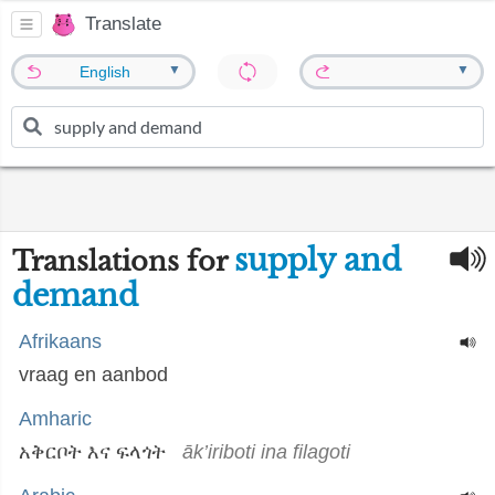
Translate
▼
▼
English
supply and
Translations for
demand
Afrikaans
vraag en aanbod
Amharic
አቅርቦት እና ፍላጎት
āk’iriboti ina filagoti