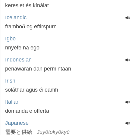
kereslet és kínálat
Icelandic
framboð og eftirspurn
Igbo
nnyefe na ego
Indonesian
penawaran dan permintaan
Irish
soláthar agus éileamh
Italian
domanda e offerta
Japanese
需要と供給
Juyōtokyōkyū