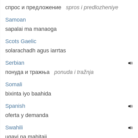
спрос и предложение
spros i predlozheniye
Samoan
sapalai ma manaoga
Scots Gaelic
solarachadh agus iarrtas
Serbian
понуда и тражња
ponuda i tražnja
Somali
bixinta iyo baahida
Spanish
oferta y demanda
Swahili
ugavi na mahitaji