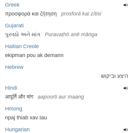
Greek
προσφορά και ζήτηση
prosforá kai zítisi
Gujarati
પુરવઠો અને માંગ
Puravaṭhō anē māṅga
Haitian Creole
ekipman pou ak demann
Hebrew
היצע וביקוש
Hindi
आपूर्ति और मांग
aapoorti aur maang
Hmong
npaj thiab xav tau
Hungarian