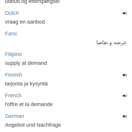
udbud og efterspørgsel
Dutch
vraag en aanbod
Farsi
عرضه و تقاضا
Filipino
supply at demand
Finnish
tarjonta ja kysyntä
French
l'offre et la demande
German
Angebot und Nachfrage