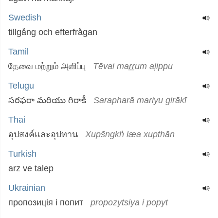
Swedish
tillgång och efterfrågan
Tamil
தேவை மற்றும் அளிப்பு
Tēvai maṟṟum aḷippu
Telugu
సరఫరా మరియు గిరాకీ
Sarapharā mariyu girākī
Thai
อุปสงค์และอุปทาน
Xups̄ngkh̒ læa xupthān
Turkish
arz ve talep
Ukrainian
пропозиція і попит
propozytsiya i popyt