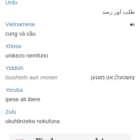
Urdu
طلب اور رسد
Vietnamese
cung và cầu
Xhosa
unikezo nemfuno
Yiddish
tsushteln aun monen
צושטעלן און מאָנען
Yoruba
ipese ati ibere
Zulu
ukuhlinzeka nokufuna