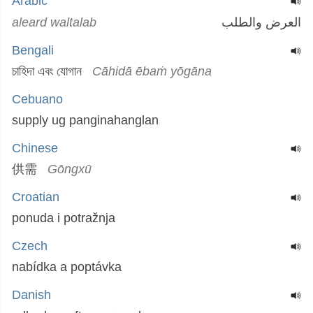
Arabic
aleard waltalab
العرض والطلب
Bengali
চাহিদা এবং যোগান
Cāhidā ēbaṁ yōgāna
Cebuano
supply ug panginahanglan
Chinese
供需
Gōngxū
Croatian
ponuda i potražnja
Czech
nabídka a poptávka
Danish