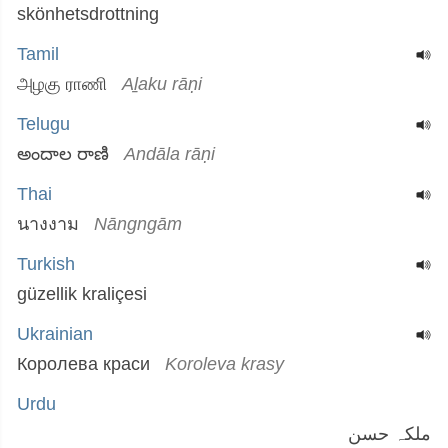
skönhetsdrottning
Tamil
அழகு ராணி
Aḻaku rāṇi
Telugu
అందాల రాణి
Andāla rāṇi
Thai
นางงาม
Nāngngām
Turkish
güzellik kraliçesi
Ukrainian
Королева краси
Koroleva krasy
Urdu
ملکہ حسن