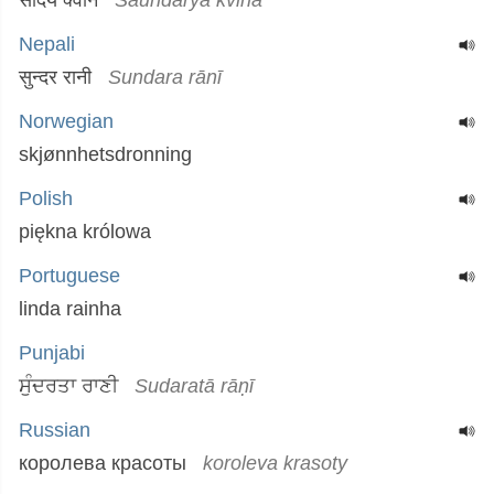
सौंदर्य क्वीन
Saundarya kvīna
Nepali
सुन्दर रानी
Sundara rānī
Norwegian
skjønnhetsdronning
Polish
piękna królowa
Portuguese
linda rainha
Punjabi
ਸੁੰਦਰਤਾ ਰਾਣੀ
Sudaratā rāṇī
Russian
королева красоты
koroleva krasoty