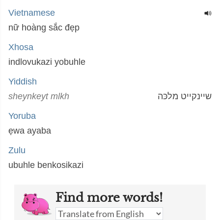
Vietnamese
nữ hoàng sắc đẹp
Xhosa
indlovukazi yobuhle
Yiddish
sheynkeyt mlkh
שיינקייט מלכּה
Yoruba
ẹwa ayaba
Zulu
ubuhle benkosikazi
Find more words!