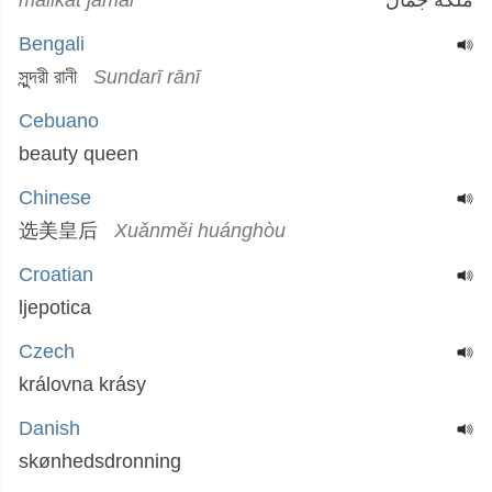
malikat jamal
ملكة جمال
Bengali
সুন্দরী রানী
Sundarī rānī
Cebuano
beauty queen
Chinese
选美皇后
Xuǎnměi huánghòu
Croatian
ljepotica
Czech
královna krásy
Danish
skønhedsdronning