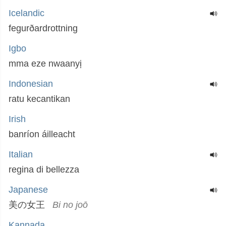
Icelandic
fegurðardrottning
Igbo
mma eze nwaanyị
Indonesian
ratu kecantikan
Irish
banríon áilleacht
Italian
regina di bellezza
Japanese
美の女王
Bi no joō
Kannada