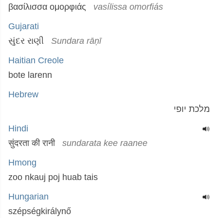
βασίλισσα ομορφιάς
vasílissa omorfiás
Gujarati
સુંદર રાણી
Sundara rāṇī
Haitian Creole
bote larenn
Hebrew
מלכת יופי
Hindi
सुंदरता की रानी
sundarata kee raanee
Hmong
zoo nkauj poj huab tais
Hungarian
szépségkirálynő