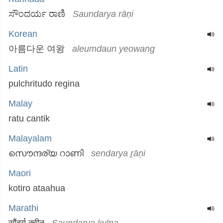
ಸೌಂದರ್ಯ ರಾಣಿ
Saundarya rāṇi
Korean
아름다운 여왕
aleumdaun yeowang
Latin
pulchritudo regina
Malay
ratu cantik
Malayalam
സൌന്ദര്യ റാണി
sendarya ṟāṇi
Maori
kotiro ataahua
Marathi