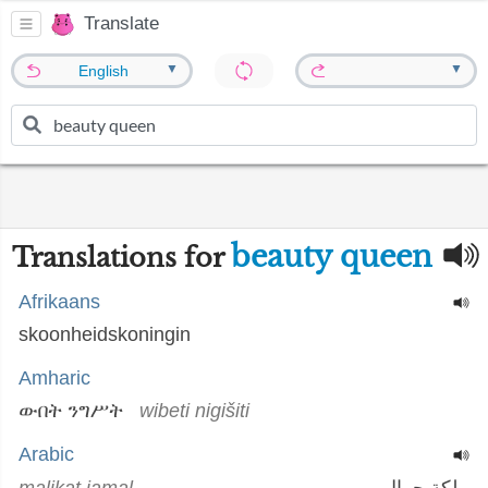
Translate
▼
▼
English
beauty queen
Translations for
Afrikaans
skoonheidskoningin
Amharic
ውበት ንግሥት
wibeti nigišiti
Arabic