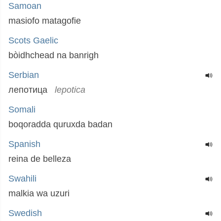
Samoan
masiofo matagofie
Scots Gaelic
bòidhchead na banrigh
Serbian
лепотица
lepotica
Somali
boqoradda quruxda badan
Spanish
reina de belleza
Swahili
malkia wa uzuri
Swedish