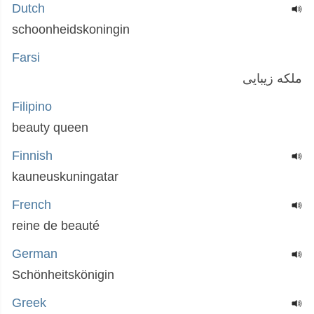
Dutch
schoonheidskoningin
Farsi
ملکه زیبایی
Filipino
beauty queen
Finnish
kauneuskuningatar
French
reine de beauté
German
Schönheitskönigin
Greek