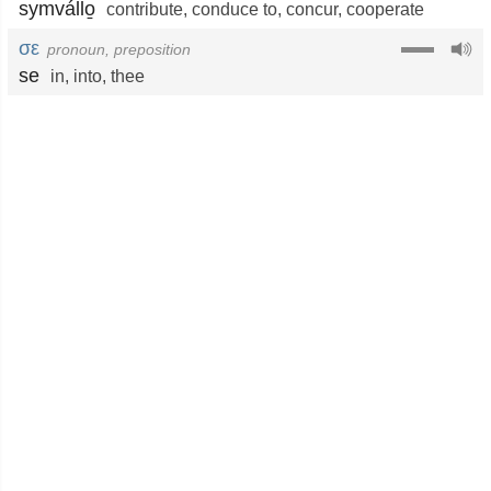
symvállo̱
contribute
,
conduce to
,
concur
,
cooperate
σε
pronoun, preposition
se
in
,
into
,
thee