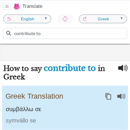
Translate
▼
▼
English
Greek
contribute to
How to say
in
Greek
Greek Translation
συμβάλλω σε
symvállo se