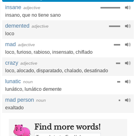
insane
adjective
insano
,
que no tiene sano
demented
adjective
loco
mad
adjective
loco
,
furioso
,
rabioso
,
insensato
,
chiflado
crazy
adjective
loco
,
alocado
,
disparatado
,
chalado
,
desatinado
lunatic
noun
lunático
,
lunático demente
mad person
noun
exaltado
Find more words!