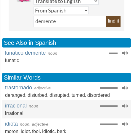
find it
See Also in Spanish
lunático demente
noun
lunatic
Similar Words
trastornado
adjective
deranged
,
disturbed
,
disrupted
,
turned
,
disordered
irracional
noun
irrational
idiota
noun, adjective
moron
,
idiot
,
fool
,
idiotic
,
berk