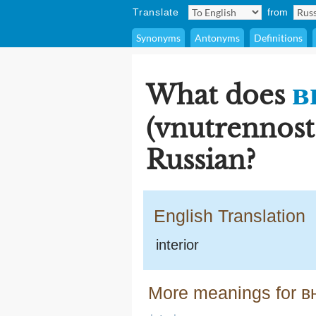
Translate
from
Synonyms
Antonyms
Definitions
в
What does
(vnutrennost
Russian?
English Translation
interior
More meanings for вн