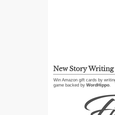
New Story Writin
Win Amazon gift cards by writin
game backed by
WordHippo
.