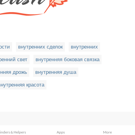
ости
внутренних сделок
внутренних
ренний свет
внутренняя боковая связка
енняя дрожь
внутренняя душа
внутренняя красота
inders & Helpers
Apps
More