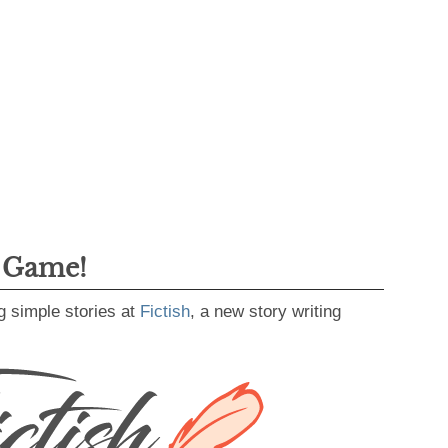
g Game!
g simple stories at
Fictish
, a new story writing