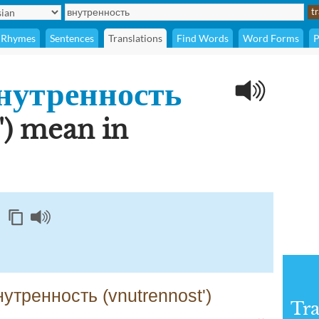
Rhymes
Sentences
Translations
Find Words
Word Forms
P
нутренность
') mean in
утренность (vnutrennost')
Tra