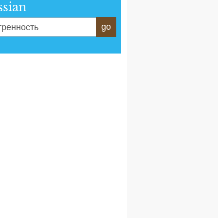
ssian
go