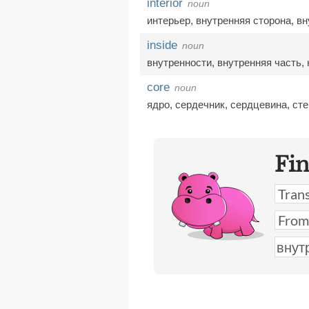
interior
noun
интерьер
,
внутренняя сторона
,
вн
inside
noun
внутренности
,
внутренняя часть
,
core
noun
ядро
,
сердечник
,
сердцевина
,
ст
Fi