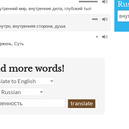
Ru
утренний мир
,
внутренние дела
,
глубокий тыл
нутро
,
внутренняя сторона
,
душа
ержень
,
Суть
nd more words!