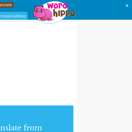
☀
ronunciations
nslate from