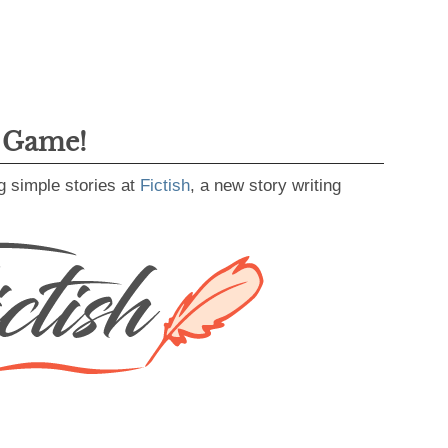
g Game!
g simple stories at
Fictish
, a new story writing