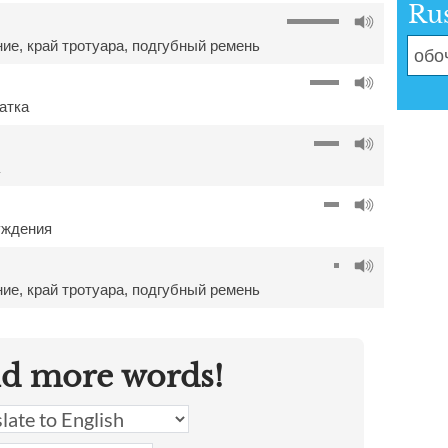
Ru
ние
,
край тротуара
,
подгубный ремень
атка
уждения
ние
,
край тротуара
,
подгубный ремень
nd more words!