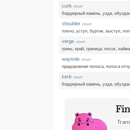
curb
noun
бордюрный камень
,
узда
,
обузда
shoulder
noun
плечо
,
уступ
,
буртик
,
выступ
,
лоп
verge
noun
грань
,
край
,
граница
,
посох
,
кайма
wayside
noun
придорожная полоса
,
полоса отч
kerb
noun
бордюрный камень
,
узда
,
обузда
Fi