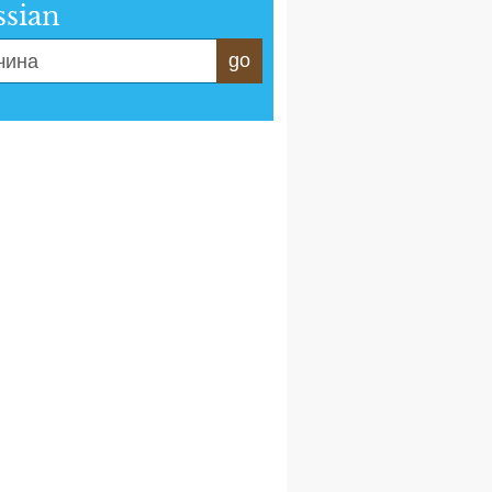
ssian
go