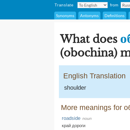
Translate
from
Synonyms
Antonyms
Definitions
о
What does
(obochina) m
English Translation
shoulder
More meanings for о
roadside
noun
край дороги