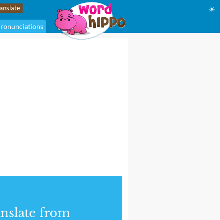
☀
ronunciations
nslate from