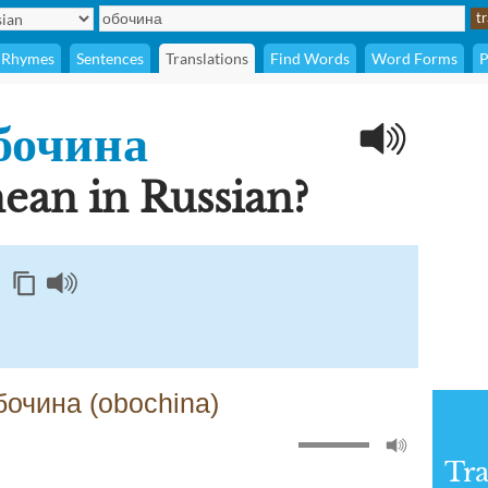
Rhymes
Sentences
Translations
Find Words
Word Forms
P
бочина
ean in Russian?
бочина (obochina)
Tra