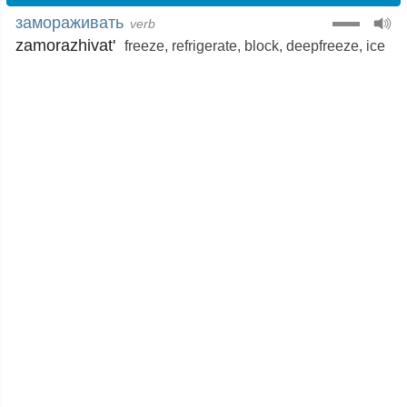
замораживать
verb
zamorazhivat'
freeze
,
refrigerate
,
block
,
deepfreeze
,
ice