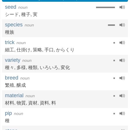
seed
noun
シード
,
種子
,
実
species
noun
種族
trick
noun
細工
,
仕掛け
,
策略
,
手口
,
からくり
variety
noun
種々
,
多様
,
種類
,
いろいろ
,
変化
breed
noun
繁殖
,
醸成
material
noun
材料
,
物質
,
資材
,
資料
,
料
pip
noun
種