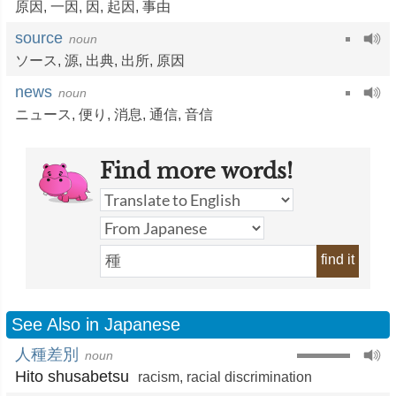
原因
,
一因
,
因
,
起因
,
事由
source
noun
ソース
,
源
,
出典
,
出所
,
原因
news
noun
ニュース
,
便り
,
消息
,
通信
,
音信
Find more words!
find it
See Also in Japanese
人種差別
noun
Hito shusabetsu
racism
,
racial discrimination