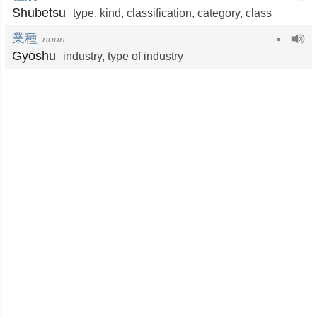
Shubetsu
type
,
kind
,
classification
,
category
,
class
業種
noun
Gyōshu
industry
,
type of industry