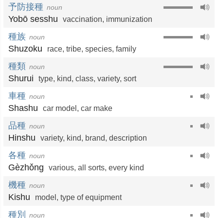
予防接種
noun
Yobō sesshu
vaccination
,
immunization
種族
noun
Shuzoku
race
,
tribe
,
species
,
family
種類
noun
Shurui
type
,
kind
,
class
,
variety
,
sort
車種
noun
Shashu
car model
,
car make
品種
noun
Hinshu
variety
,
kind
,
brand
,
description
各種
noun
Gèzhǒng
various
,
all sorts
,
every kind
機種
noun
Kishu
model
,
type of equipment
種別
noun