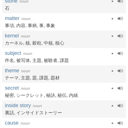
stone
noun
石
matter
noun
事項
,
内容
,
事柄
,
事
,
事象
kernel
noun
カーネル
,
核
,
穀粒
,
中核
,
核心
subject
noun
件名
,
被写体
,
主題
,
被験者
,
課題
theme
noun
テーマ
,
主題
,
題
,
課題
,
題材
secret
noun
秘密
,
シークレット
,
秘訣
,
秘伝
,
内緒
inside story
noun
裏話
,
インサイドストーリー
cause
noun