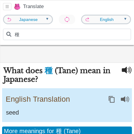
Translate
▼
▼
Japanese
English
種
What does
(Tane) mean in
Japanese?
English Translation
seed
More meanings for 種 (Tane)