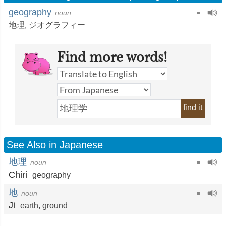
geography
noun
地理
,
ジオグラフィー
Find more words!
find it
See Also in Japanese
地理
noun
Chiri
geography
地
noun
Ji
earth
,
ground