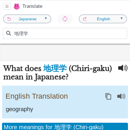
Translate
▼
▼
Japanese
English
地理学
What does
(Chiri-gaku)
mean in Japanese?
English Translation
geography
More meanings for 地理学 (Chiri-gaku)