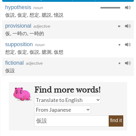
hypothesis
noun
仮説
,
仮定
,
想定
,
臆説
,
憶説
provisional
adjective
仮
,
一時の
,
一時的
supposition
noun
想定
,
仮定
,
仮説
,
臆測
,
仮想
fictional
adjective
仮設
Find more words!
find it