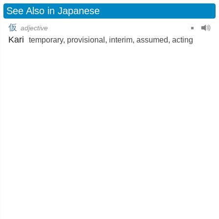
See Also in Japanese
仮
adjective
Kari
temporary
,
provisional
,
interim
,
assumed
,
acting