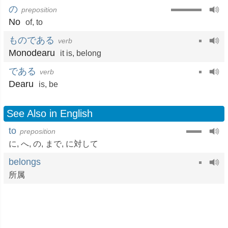
の
preposition
No
of
,
to
ものである
verb
Monodearu
it is
,
belong
である
verb
Dearu
is
,
be
See Also in English
to
preposition
に
,
へ
,
の
,
まで
,
に対して
belongs
所属