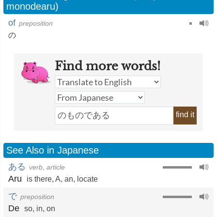
monodearu)
of
preposition
の
Find more words!
find it
See Also in Japanese
ある
verb, article
Aru
is there
,
A
,
an
,
locate
で
preposition
De
so
,
in
,
on