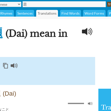
Rhymes
Sentences
Translations
Find Words
Word Forms
P
題
(Dai) mean in
 (Dai)
Tra
なこと