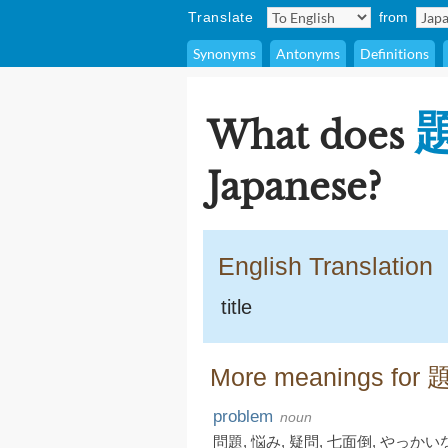
Translate
from
Synonyms
Antonyms
Definitions
What does
Japanese?
English Translation
title
More meanings for 題
problem
noun
問題
,
悩み
,
疑問
,
七面倒
,
やっかい