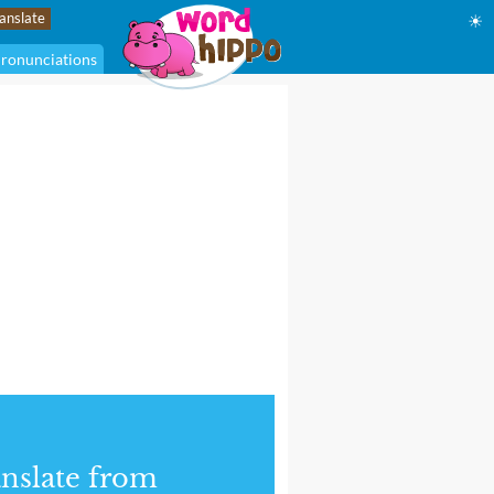
☀
ronunciations
nslate from