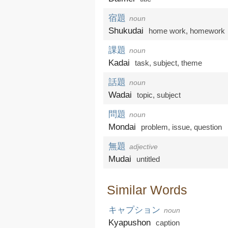
宿題
noun
Shukudai
home work
,
homework
課題
noun
Kadai
task
,
subject
,
theme
話題
noun
Wadai
topic
,
subject
問題
noun
Mondai
problem
,
issue
,
question
無題
adjective
Mudai
untitled
Similar Words
キャプション
noun
Kyapushon
caption