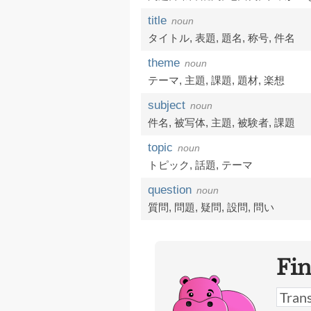
title
noun
タイトル
,
表題
,
題名
,
称号
,
件名
theme
noun
テーマ
,
主題
,
課題
,
題材
,
楽想
subject
noun
件名
,
被写体
,
主題
,
被験者
,
課題
topic
noun
トピック
,
話題
,
テーマ
question
noun
質問
,
問題
,
疑問
,
設問
,
問い
Fi