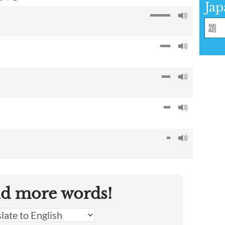
Jap
nd more words!