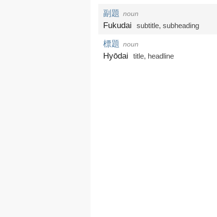
副題
noun
Fukudai
subtitle
,
subheading
標題
noun
Hyōdai
title
,
headline