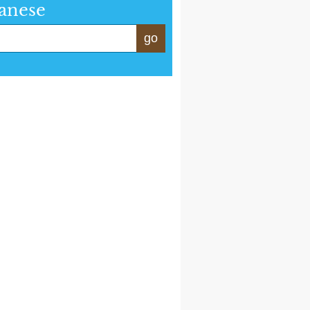
anese
go