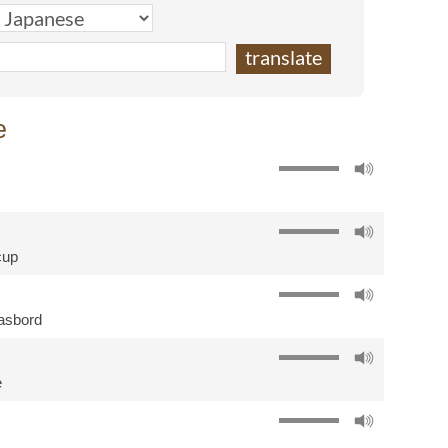
e
cup
asbord
e