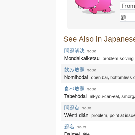
See Also in Japanes
問題解決
noun
Mondaikaiketsu
problem solving
飲み放題
noun
Nomihōdai
open bar
,
bottomless 
食べ放題
noun
Tabehōdai
all-you-can-eat
,
smorg
問題点
noun
Wèntí diǎn
problem
,
point at issu
題名
noun
Daimei
title