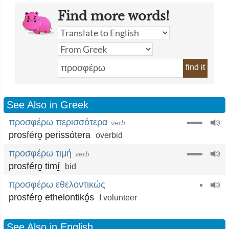
Find more words!
find it
See Also in Greek
προσφέρω περισσότερα
verb
prosféro̱ perissótera
overbid
προσφέρω τιμή
verb
prosféro̱ timí̱
bid
προσφέρω εθελοντικώς
prosféro̱ ethelontikó̱s
I volunteer
See Also in English