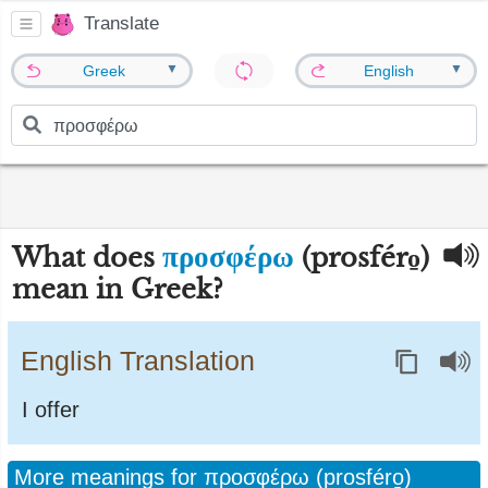
Translate
▼
▼
Greek
English
προσφέρω
What does
(prosféro̱)
mean in Greek?
English Translation
I offer
More meanings for προσφέρω (prosféro̱)