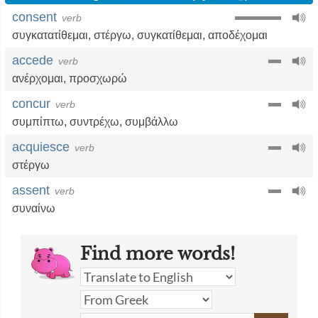
consent
verb
συγκατατίθεμαι
,
στέργω
,
συγκατίθεμαι
,
αποδέχομαι
accede
verb
ανέρχομαι
,
προσχωρώ
concur
verb
συμπίπτω
,
συντρέχω
,
συμβάλλω
acquiesce
verb
στέργω
assent
verb
συναίνω
Find more words!