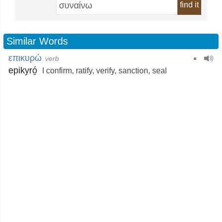
find it
Similar Words
επικυρώ
verb
epikyró̱
I confirm
,
ratify
,
verify
,
sanction
,
seal