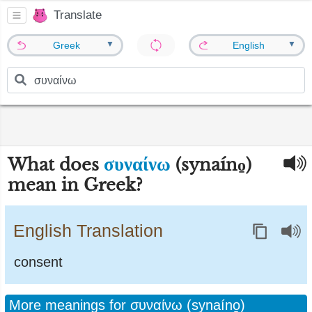
Translate
▼
▼
Greek
English
συναίνω
What does
(synaíno̱)
mean in Greek?
English Translation
consent
More meanings for συναίνω (synaíno̱)