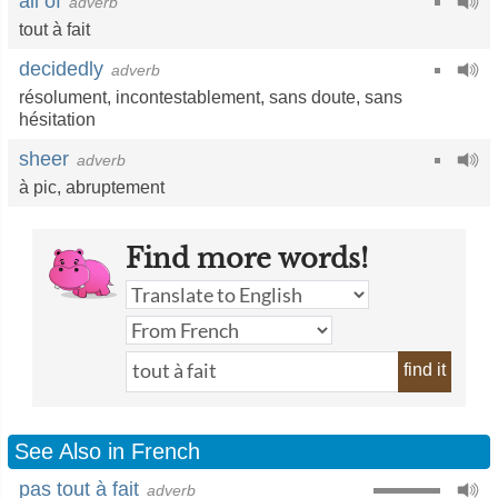
all of
adverb
tout à fait
decidedly
adverb
résolument
,
incontestablement
,
sans doute
,
sans
hésitation
sheer
adverb
à pic
,
abruptement
Find more words!
find it
See Also in French
pas tout à fait
adverb