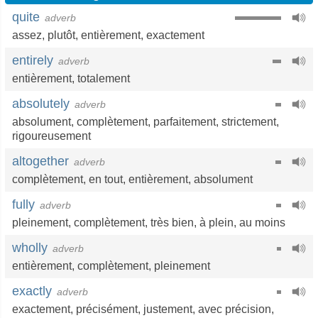
quite
adverb
assez
,
plutôt
,
entièrement
,
exactement
entirely
adverb
entièrement
,
totalement
absolutely
adverb
absolument
,
complètement
,
parfaitement
,
strictement
,
rigoureusement
altogether
adverb
complètement
,
en tout
,
entièrement
,
absolument
fully
adverb
pleinement
,
complètement
,
très bien
,
à plein
,
au moins
wholly
adverb
entièrement
,
complètement
,
pleinement
exactly
adverb
exactement
,
précisément
,
justement
,
avec précision
,