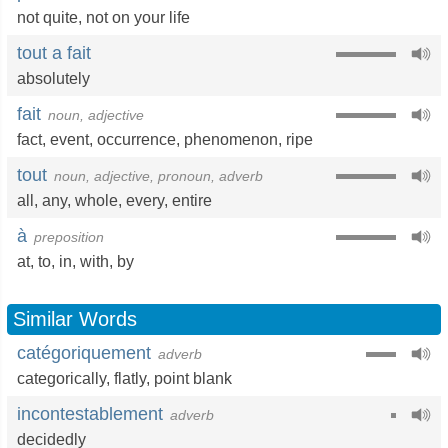
not quite
,
not on your life
tout a fait
absolutely
fait
noun, adjective
fact
,
event
,
occurrence
,
phenomenon
,
ripe
tout
noun, adjective, pronoun, adverb
all
,
any
,
whole
,
every
,
entire
à
preposition
at
,
to
,
in
,
with
,
by
Similar Words
catégoriquement
adverb
categorically
,
flatly
,
point blank
incontestablement
adverb
decidedly