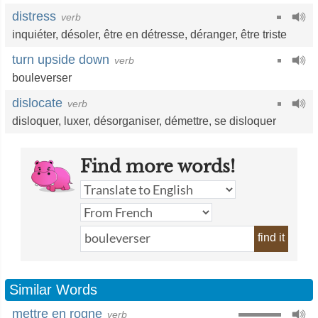
distress
verb
inquiéter
,
désoler
,
être en détresse
,
déranger
,
être triste
turn upside down
verb
bouleverser
dislocate
verb
disloquer
,
luxer
,
désorganiser
,
démettre
,
se disloquer
Find more words!
find it
Similar Words
mettre en rogne
verb