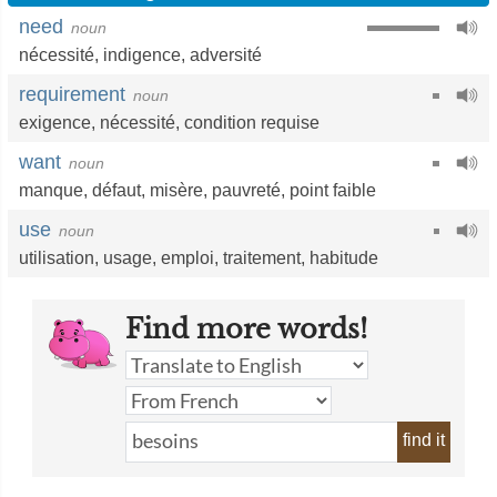
need
noun
nécessité
,
indigence
,
adversité
requirement
noun
exigence
,
nécessité
,
condition requise
want
noun
manque
,
défaut
,
misère
,
pauvreté
,
point faible
use
noun
utilisation
,
usage
,
emploi
,
traitement
,
habitude
Find more words!
find it