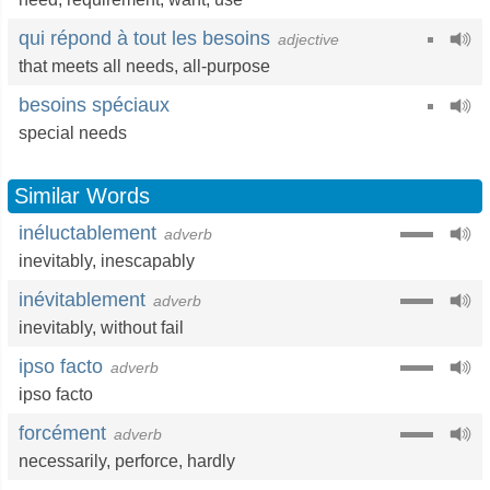
qui répond à tout les besoins
adjective
that meets all needs,
all-purpose
besoins spéciaux
special needs
Similar Words
inéluctablement
adverb
inevitably
,
inescapably
inévitablement
adverb
inevitably
,
without fail
ipso facto
adverb
ipso facto
forcément
adverb
necessarily
,
perforce
,
hardly