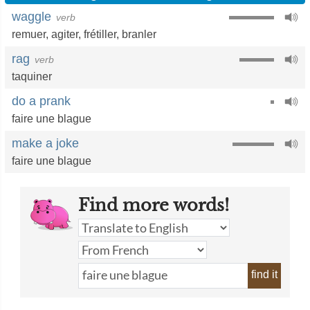
waggle
verb
remuer
,
agiter
,
frétiller
,
branler
rag
verb
taquiner
do a prank
faire une blague
make a joke
faire une blague
Find more words!
find it