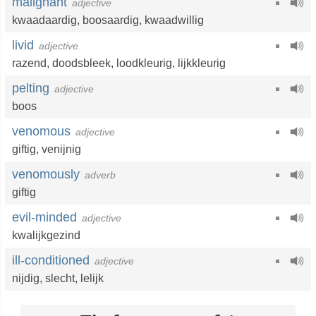
malignant
adjective
kwaadaardig
,
boosaardig
,
kwaadwillig
livid
adjective
razend
,
doodsbleek
,
loodkleurig
,
lijkkleurig
pelting
adjective
boos
venomous
adjective
giftig
,
venijnig
venomously
adverb
giftig
evil-minded
adjective
kwalijkgezind
ill-conditioned
adjective
nijdig
,
slecht
,
lelijk