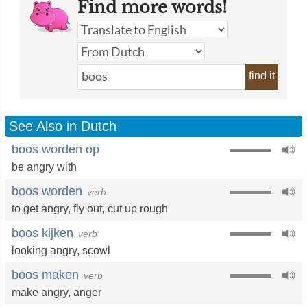
Find more words!
find it
See Also in Dutch
boos worden op
be angry with
boos worden
verb
to get angry,
fly out
,
cut up rough
boos kijken
verb
looking angry
,
scowl
boos maken
verb
make angry
,
anger