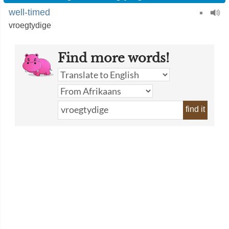
well-timed
vroegtydige
Find more words!
find it